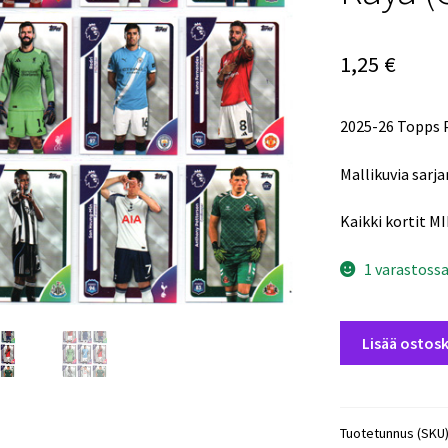
1,25
€
2025-26 Topps 
Mallikuvia sarja
Kaikki kortit M
1 varastoss
2025-
Lisää ostosk
26
Topps
Premier
League
Tuotetunnus (SKU