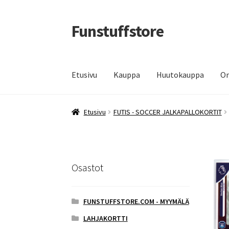
Funstuffstore
Siirry
Siirry
navigointiin
sisältöön
Etusivu
Kauppa
Huutokauppa
Om
Etusivu
FUTIS - SOCCER JALKAPALLOKORTIT
Osastot
FUNSTUFFSTORE.COM - MYYMÄLÄ
LAHJAKORTTI