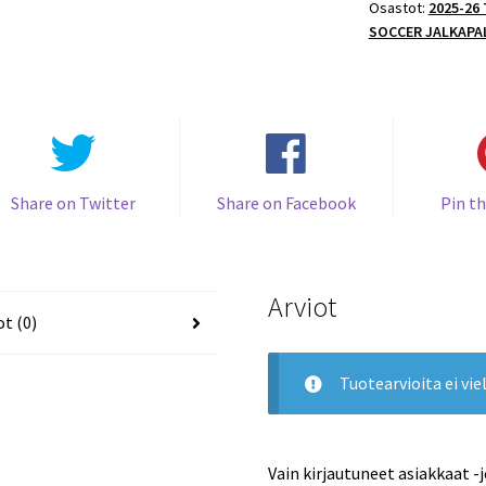
Osastot:
2025-26
BASE
SOCCER JALKAPA
#2
David
Raya
(G)
Arsenal
määrä
Share on Twitter
Share on Facebook
Pin th
Arviot
ot (0)
Tuotearvioita ei viel
Vain kirjautuneet asiakkaat -