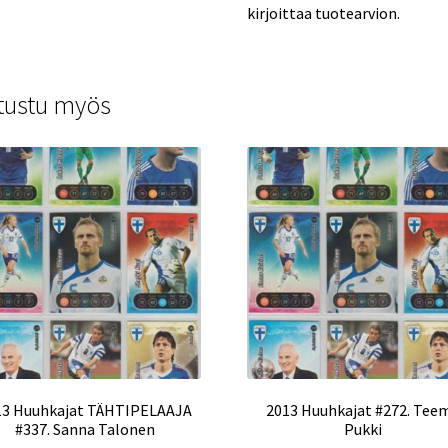
kirjoittaa tuotearvion.
tustu myös
13 Huuhkajat TÄHTIPELAAJA
2013 Huuhkajat #272. Tee
#337. Sanna Talonen
Pukki