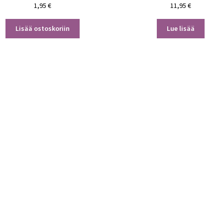
1,95
€
11,95
€
Lisää ostoskoriin
Lue lisää