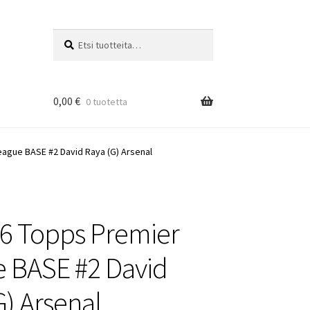
Etsi:
Haku
0,00
€
0 tuotetta
ague BASE #2 David Raya (G) Arsenal
6 Topps Premier
 BASE #2 David
G) Arsenal