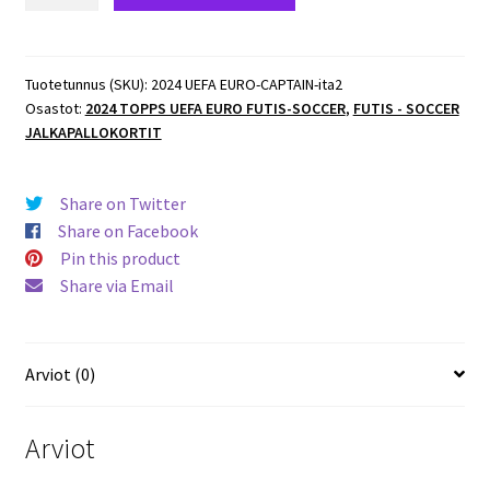
Topps
UEFA
EURO
-
Tuotetunnus (SKU):
2024 UEFA EURO-CAPTAIN-ita2
Osastot:
2024 TOPPS UEFA EURO FUTIS-SOCCER
,
FUTIS - SOCCER
CAPTAIN
JALKAPALLOKORTIT
#ITA2
Leonardo
Bonucci
Share on Twitter
(Italy)
Share on Facebook
määrä
Pin this product
Share via Email
Arviot (0)
Arviot