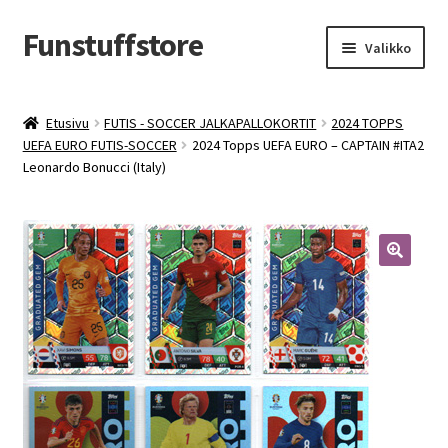
Funstuffstore
Siirry
Siirry
Valikko
navigointiin
sisältöön
Etusivu
FUTIS - SOCCER JALKAPALLOKORTIT
2024 TOPPS
UEFA EURO FUTIS-SOCCER
2024 Topps UEFA EURO – CAPTAIN #ITA2
Leonardo Bonucci (Italy)
🔍