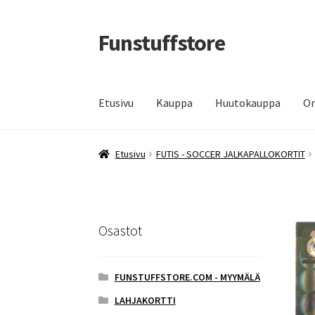
Funstuffstore
Siirry
Siirry
navigointiin
sisältöön
Etusivu
Kauppa
Huutokauppa
Om
Etusivu
FUTIS - SOCCER JALKAPALLOKORTIT
Osastot
FUNSTUFFSTORE.COM - MYYMÄLÄ
LAHJAKORTTI