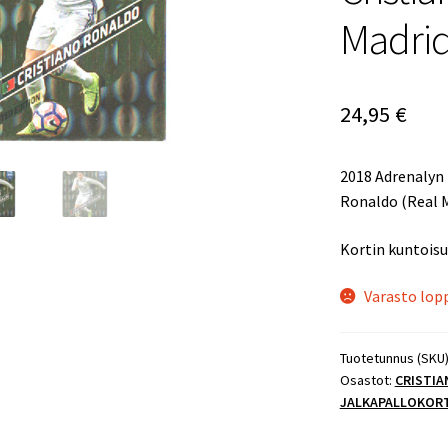
Madrid
24,95
€
2018 Adrenalyn 
Ronaldo (Real 
Kortin kuntois
Varasto lop
Tuotetunnus (SKU
Osastot:
CRISTI
JALKAPALLOKOR