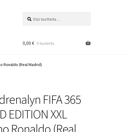
Etsi:
Haku
0,00
€
0 tuotetta
no Ronaldo (Real Madrid)
drenalyn FIFA 365
D EDITION XXL
ano Ronaldo (Real