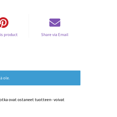
is product
Share via Email
ä ole.
jotka ovat ostaneet tuotteen- voivat