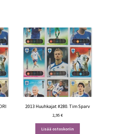
ORI
2013 Huuhkajat #280. Tim Sparv
2,95
€
Lisää ostoskoriin