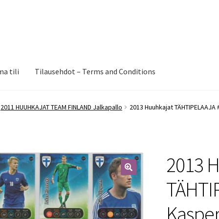
a tili
Tilausehdot – Terms and Conditions
2011 HUUHKAJAT TEAM FINLAND Jalkapallo
2013 Huuhkajat TÄHTIPELAAJA 
2013 H
🔍
TÄHTI
Kaspe