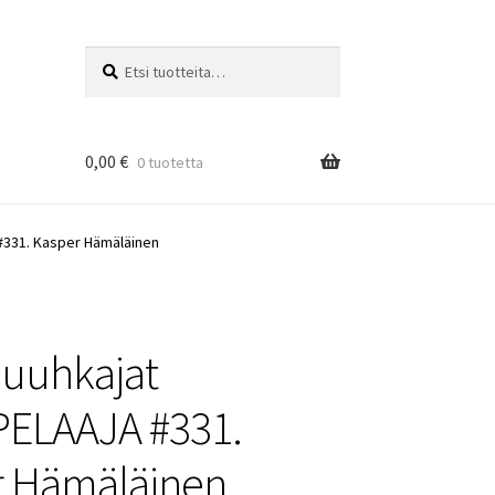
Etsi:
Haku
0,00
€
0 tuotetta
#331. Kasper Hämäläinen
uuhkajat
PELAAJA #331.
r Hämäläinen