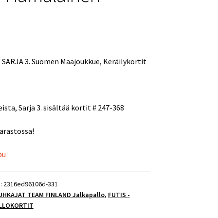
 SARJA 3. Suomen Maajoukkue, Keräilykortit
ista, Sarja 3. sisältää kortit # 247-368
varastossa!
pu
):
2316ed96106d-331
UHKAJAT TEAM FINLAND Jalkapallo
,
FUTIS -
LLOKORTIT