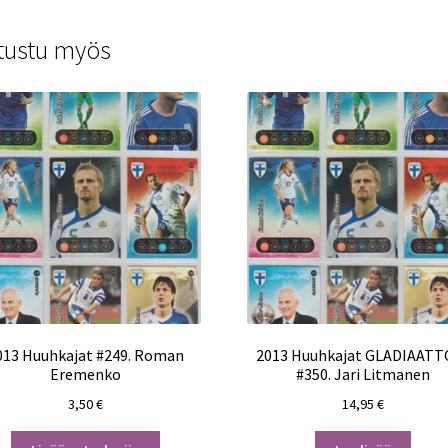
tustu myös
013 Huuhkajat #249. Roman
2013 Huuhkajat GLADIAATT
Eremenko
#350. Jari Litmanen
3,50
€
14,95
€