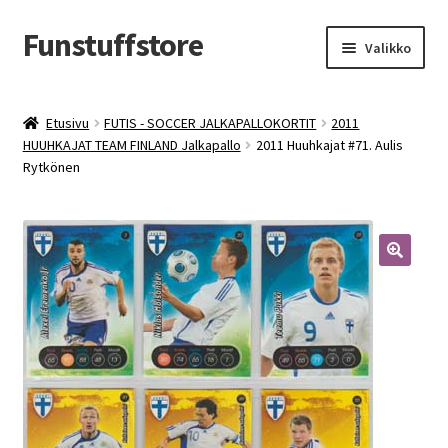
Funstuffstore
Siirry
Siirry
Valikko
navigointiin
sisältöön
Etusivu
FUTIS - SOCCER JALKAPALLOKORTIT
2011
HUUHKAJAT TEAM FINLAND Jalkapallo
2011 Huuhkajat #71. Aulis
Rytkönen
🔍