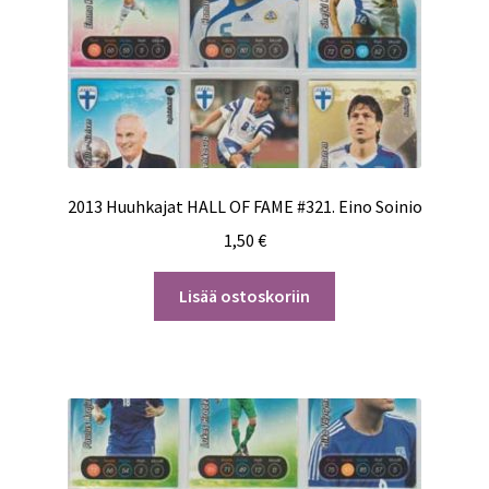
2013 Huuhkajat HALL OF FAME #321. Eino Soinio
1,50
€
Lisää ostoskoriin