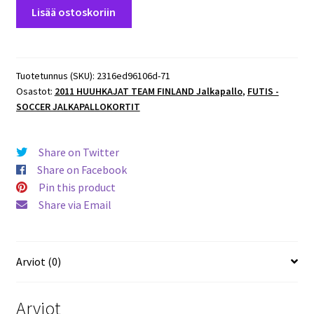
2011
Lisää ostoskoriin
Huuhkajat
#71.
Aulis
Rytkönen
Tuotetunnus (SKU):
2316ed96106d-71
Osastot:
2011 HUUHKAJAT TEAM FINLAND Jalkapallo
,
FUTIS -
määrä
SOCCER JALKAPALLOKORTIT
Share on Twitter
Share on Facebook
Pin this product
Share via Email
Arviot (0)
Arviot