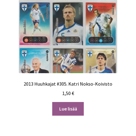
2013 Huuhkajat #305. Katri Nokso-Koivisto
1,50
€
Lue lisää