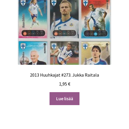
2013 Huuhkajat #273. Jukka Raitala
1,95
€
Lue lisää