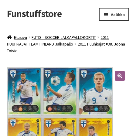
Funstuffstore
Siirry
Siirry
Valikko
navigointiin
sisältöön
Etusivu
FUTIS - SOCCER JALKAPALLOKORTIT
2011
HUUHKAJAT TEAM FINLAND Jalkapallo
2011 Huuhkajat #38. Joona
Toivio
🔍