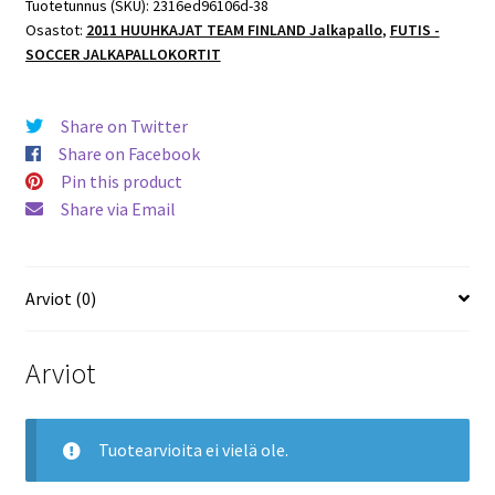
Tuotetunnus (SKU):
2316ed96106d-38
Osastot:
2011 HUUHKAJAT TEAM FINLAND Jalkapallo
,
FUTIS -
SOCCER JALKAPALLOKORTIT
Share on Twitter
Share on Facebook
Pin this product
Share via Email
Arviot (0)
Arviot
Tuotearvioita ei vielä ole.