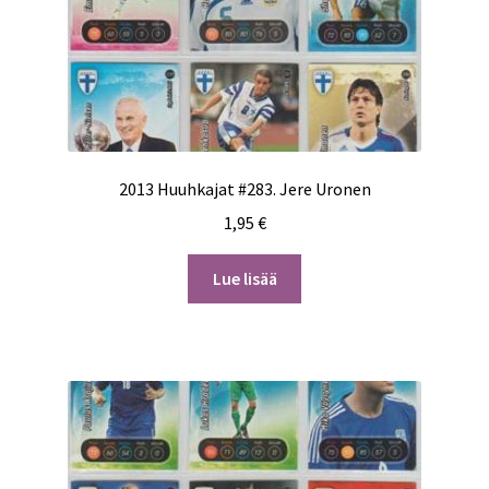
2013 Huuhkajat #283. Jere Uronen
1,95
€
Lue lisää