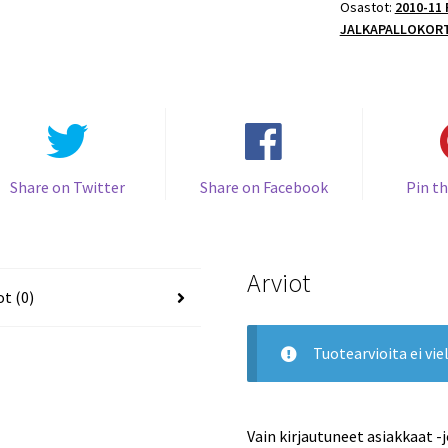
Osastot:
2010-11
#129
JALKAPALLOKOR
Samuel
Eto'o
(Inter
Milan)
määrä
Share on Twitter
Share on Facebook
Pin th
Arviot
ot (0)
Tuotearvioita ei viel
Vain kirjautuneet asiakkaat -