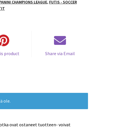
 PANINI CHAMPIONS LEAGUE
,
FUTIS - SOCCER
TIT
is product
Share via Email
ä ole.
jotka ovat ostaneet tuotteen- voivat