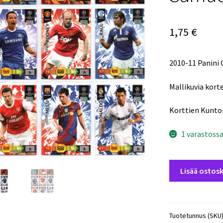
1,75
€
2010-11 Panini
Mallikuvia kort
Korttien Kunto
1 varastoss
2010-
Lisää ostosk
11
Panini
Champions
League
Tuotetunnus (SKU