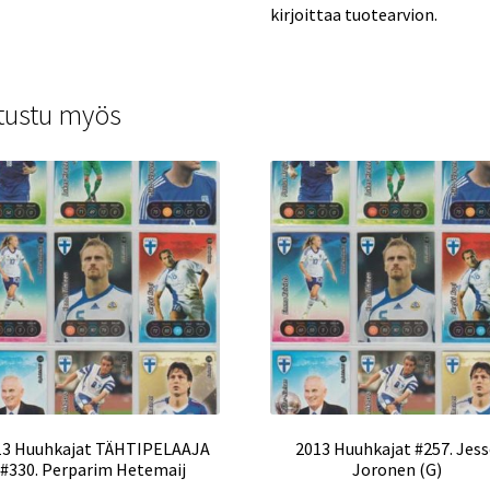
kirjoittaa tuotearvion.
tustu myös
13 Huuhkajat TÄHTIPELAAJA
2013 Huuhkajat #257. Jes
#330. Perparim Hetemaij
Joronen (G)