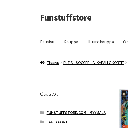
Funstuffstore
Siirry
Siirry
navigointiin
sisältöön
Etusivu
Kauppa
Huutokauppa
Om
Etusivu
FUTIS - SOCCER JALKAPALLOKORTIT
Osastot
FUNSTUFFSTORE.COM - MYYMÄLÄ
LAHJAKORTTI