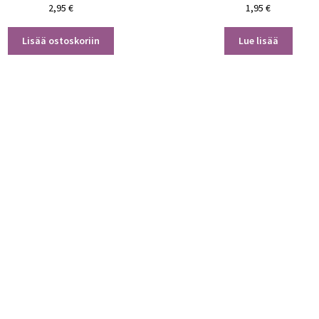
2,95
€
1,95
€
Lisää ostoskoriin
Lue lisää