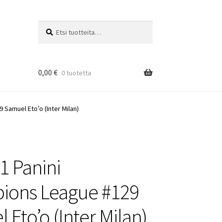
Etsi:
Haku
0,00
€
0 tuotetta
 Samuel Eto’o (Inter Milan)
1 Panini
ions League #129
 Eto’o (Inter Milan)