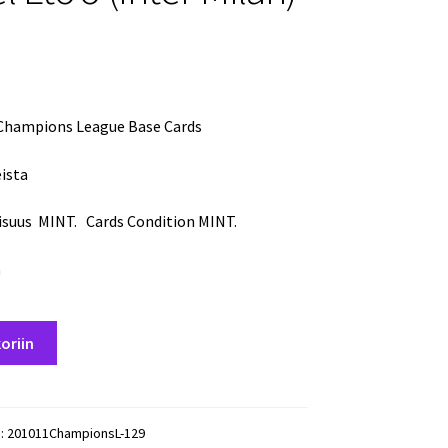
 Champions League Base Cards
eista
isuus MINT. Cards Condition MINT.
a
oriin
):
201011ChampionsL-129