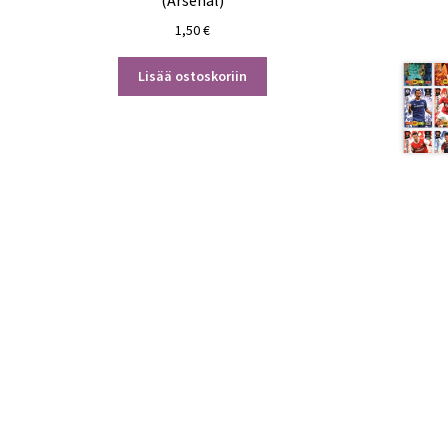
(Arsenal)
1,50
€
Lisää ostoskoriin