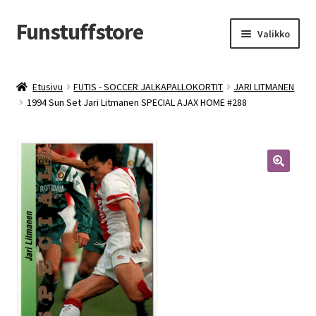
Funstuffstore
Siirry
Siirry
Valikko
navigointiin
sisältöön
Etusivu
FUTIS - SOCCER JALKAPALLOKORTIT
JARI LITMANEN
1994 Sun Set Jari Litmanen SPECIAL AJAX HOME #288
🔍