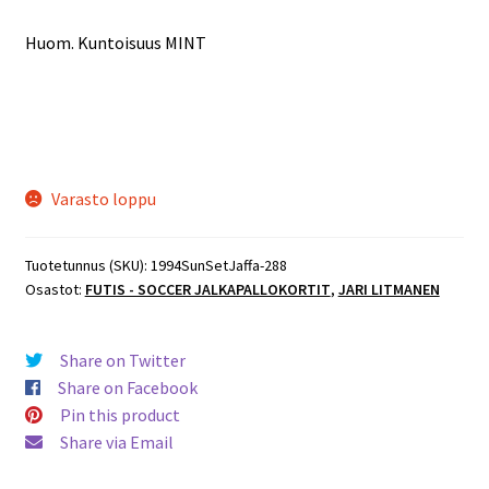
Huom. Kuntoisuus MINT
Varasto loppu
Tuotetunnus (SKU):
1994SunSetJaffa-288
Osastot:
FUTIS - SOCCER JALKAPALLOKORTIT
,
JARI LITMANEN
Share on Twitter
Share on Facebook
Pin this product
Share via Email