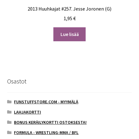
2013 Huuhkajat #257. Jesse Joronen (G)
1,95
€
Lue lisää
Osastot
FUNSTUFFSTORE.COM - MYYMÄLÄ
LAHJAKORTTI
BONUS KERÄILYKORTTI OSTOKSESTA!
FORMULA - WRESTLING-MMA / BFL