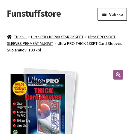
Funstuffstore
Siirry
Siirry
Valikko
navigointiin
sisältöön
Etusivu
Ultra PRO KERÄILYTARVIKKEET
Ultra PRO SOFT
SLEEVES PEHMEÄT MUOVIT
Ultra PRO THICK 130PT Card Sleeves
Suojamuovi 100 kpl
🔍