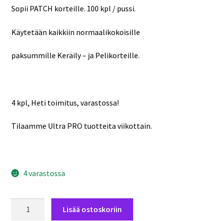
Sopii PATCH korteille. 100 kpl / pussi.
Käytetään kaikkiin normaalikokoisille
paksummille Keräily – ja Pelikorteille.
4 kpl, Heti toimitus, varastossa!
Tilaamme Ultra PRO tuotteita viikottain.
4 varastossa
Ultra
Lisää ostoskoriin
PRO