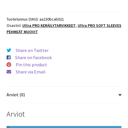
THICK
130PT
Card
Tuotetunnus (SKU):
aa230bcab021
Osastot:
Ultra PRO KERÄILYTARVIKKEET
,
Ultra PRO SOFT SLEEVES
Sleeves
PEHMEÄT MUOVIT
Suojamuovi
100
kpl
Share on Twitter
määrä
Share on Facebook
Pin this product
Share via Email
Arviot (0)
Arviot