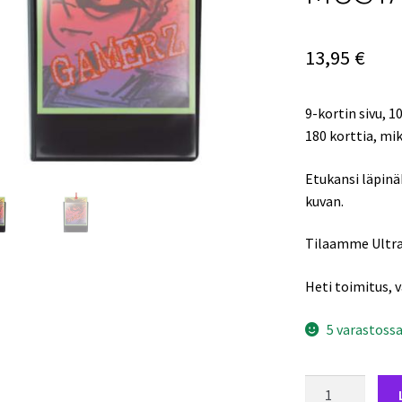
13,95
€
9-kortin sivu, 1
180 korttia, mik
Etukansi läpinä
kuvan.
Tilaamme Ultra 
Heti toimitus, 
5 varastoss
Ultra