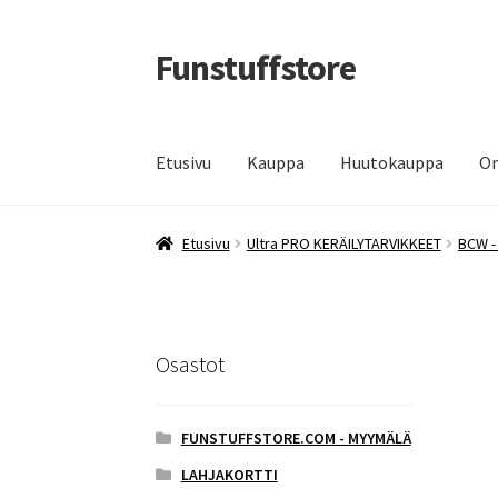
Funstuffstore
Siirry
Siirry
navigointiin
sisältöön
Etusivu
Kauppa
Huutokauppa
Om
Etusivu
Ultra PRO KERÄILYTARVIKKEET
BCW -
Osastot
FUNSTUFFSTORE.COM - MYYMÄLÄ
LAHJAKORTTI