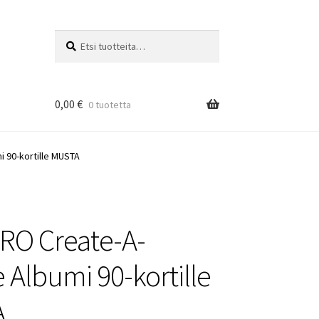
Etsi:
Haku
0,00
€
0 tuotetta
 90-kortille MUSTA
PRO Create-A-
Albumi 90-kortille
A