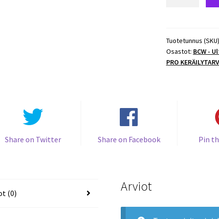
PRO
Create-
A-
Theme
Tuotetunnus (SKU
Osastot:
BCW - U
Albumi
PRO KERÄILYTAR
90-
kortille
MUSTA
määrä
Share on Twitter
Share on Facebook
Pin th
Arviot
ot (0)