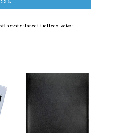
ä ole.
jotka ovat ostaneet tuotteen- voivat