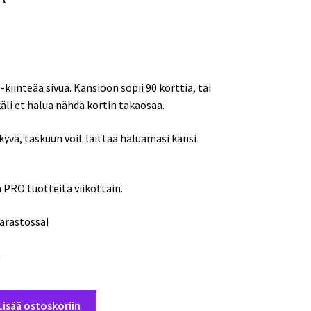
0-kiinteää sivua. Kansioon sopii 90 korttia, tai
äli et halua nähdä kortin takaosaa.
kyvä, taskuun voit laittaa haluamasi kansi
PRO tuotteita viikottain.
varastossa!
a
Lisää ostoskoriin