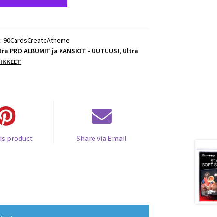
):
90CardsCreateAtheme
ltra PRO ALBUMIT ja KANSIOT - UUTUUS!
,
Ultra
VIKKEET
is product
Share via Email