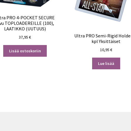
tra PRO 4-POCKET SECURE
ivu TOPLOADEREILLE (100),
LAATIKKO (UUTUUS)
Ultra PRO Semi-Rigid Holde
37,95
€
kpl Yksittäiset
10,95
€
Lisää ostoskoriin
Lue lisää