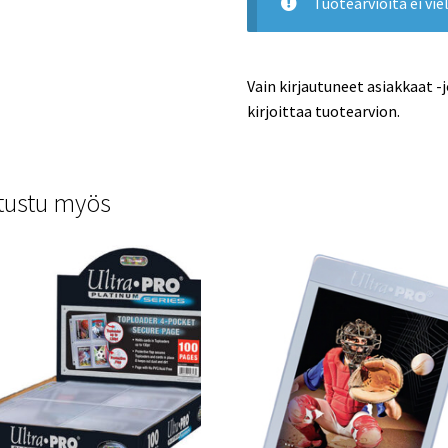
Tuotearvioita ei viel
Vain kirjautuneet asiakkaat -
kirjoittaa tuotearvion.
tustu myös