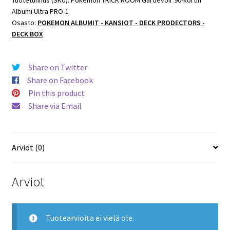
Tuotetunnus (SKU):
Pokemon TRICK ROOM Gardevoir 90-kortin
Albumi Ultra PRO-1
Osasto:
POKEMON ALBUMIT - KANSIOT - DECK PRODECTORS -
DECK BOX
Share on Twitter
Share on Facebook
Pin this product
Share via Email
Arviot (0)
Arviot
Tuotearvioita ei vielä ole.