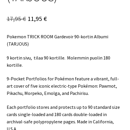
Alkuperäinen
Nykyinen
17,95
€
11,95
€
hinta
hinta
Pokemon
TRICK ROOM Gardevoir
90-kortin Albumi
oli:
on:
(TARJOUS)
17,95 €.
11,95 €.
9 kortin sivu, tilaa 90 kortille. Molemmin puolin 180
kortille.
9-Pocket Portfolios for
Pokémon
feature a vibrant, full-
art cover of five iconic electric-type Pok
é
mon: Pawmot,
Pikachu, Morpeko, Emolga, and Pachirisu.
Each portfolio stores and protects up to 90 standard size
cards single-loaded and 180 cards double-loaded in
archival-safe polypropylene pages. Made in California,
U.S.A.