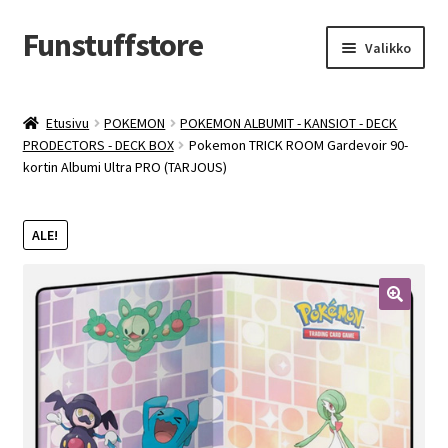
Funstuffstore
Siirry
Siirry
Valikko
navigointiin
sisältöön
Etusivu
POKEMON
POKEMON ALBUMIT - KANSIOT - DECK
PRODECTORS - DECK BOX
Pokemon TRICK ROOM Gardevoir 90-
kortin Albumi Ultra PRO (TARJOUS)
ALE!
🔍