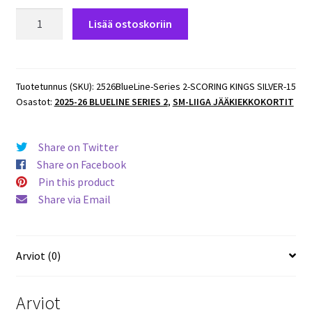
2025-
Lisää ostoskoriin
26
BlueLine
Series
2
Tuotetunnus (SKU):
2526BlueLine-Series 2-SCORING KINGS SILVER-15
Osastot:
2025-26 BLUELINE SERIES 2
,
SM-LIIGA JÄÄKIEKKOKORTIT
SCORING
KINGS
SILVER
Share on Twitter
#SK-
Share on Facebook
15
Pin this product
Lukas
Share via Email
Wernblom
TPS
määrä
Arviot (0)
Arviot