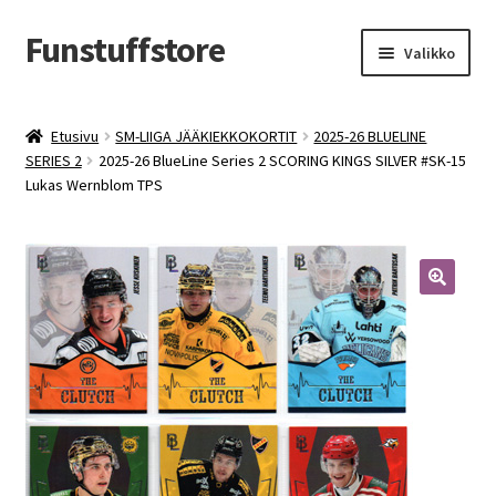
Funstuffstore
Siirry
Siirry
Valikko
navigointiin
sisältöön
Etusivu
SM-LIIGA JÄÄKIEKKOKORTIT
2025-26 BLUELINE
SERIES 2
2025-26 BlueLine Series 2 SCORING KINGS SILVER #SK-15
Lukas Wernblom TPS
🔍