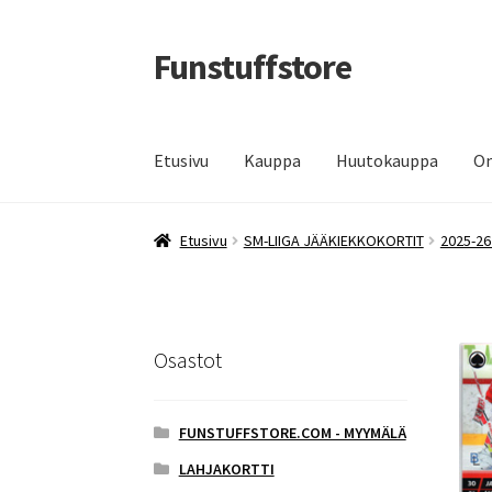
Funstuffstore
Siirry
Siirry
navigointiin
sisältöön
Etusivu
Kauppa
Huutokauppa
Om
Etusivu
SM-LIIGA JÄÄKIEKKOKORTIT
2025-26
Osastot
FUNSTUFFSTORE.COM - MYYMÄLÄ
LAHJAKORTTI