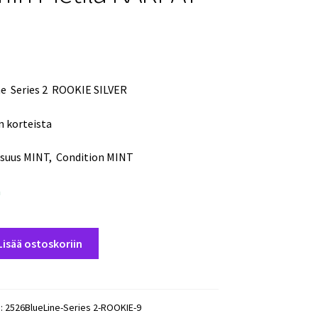
ne Series 2 ROOKIE SILVER
n korteista
isuus MINT, Condition MINT
a
Lisää ostoskoriin
):
2526BlueLine-Series 2-ROOKIE-9