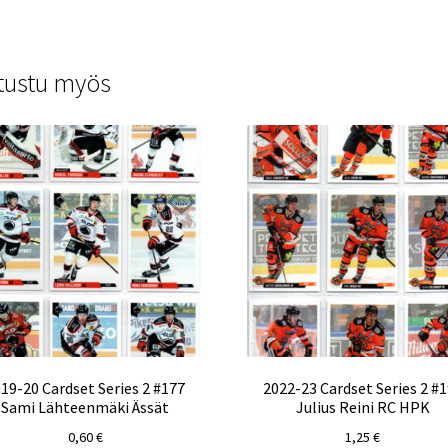
tustu myös
19-20 Cardset Series 2 #177
2022-23 Cardset Series 2 #
Sami Lähteenmäki Ässät
Julius Reini RC HPK
0,60
€
1,25
€