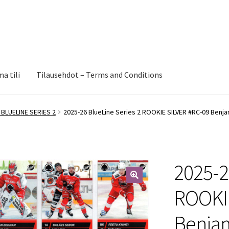
a tili
Tilausehdot – Terms and Conditions
 BLUELINE SERIES 2
2025-26 BlueLine Series 2 ROOKIE SILVER #RC-09 Benja
2025-2
🔍
ROOKIE
Benjam