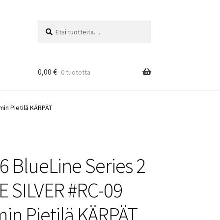
Etsi:
Haku
0,00
€
0 tuotetta
min Pietilä KÄRPÄT
6 BlueLine Series 2
 SILVER #RC-09
in Pietilä KÄRPÄT