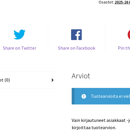
Osastot:
2025-26 
ROOKIE
SILVER
#RC-
09
Benjamin
Pietilä
KÄRPÄT
Share on Twitter
Share on Facebook
Pin th
määrä
Arviot
ot (0)
Tuotearvioita ei viel
Vain kirjautuneet asiakkaat -
kirjoittaa tuotearvion.