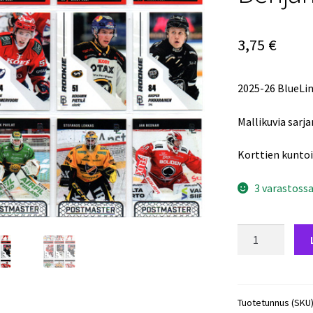
3,75
€
2025-26 BlueLi
Mallikuvia sarja
Korttien kunto
3 varastoss
2025-
26
BlueLine
Series
2
Tuotetunnus (SKU