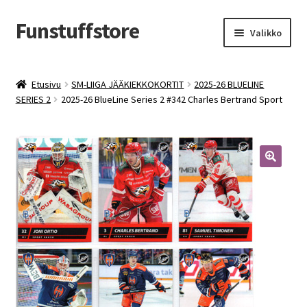
Funstuffstore
Siirry
Siirry
Valikko
navigointiin
sisältöön
Etusivu
SM-LIIGA JÄÄKIEKKOKORTIT
2025-26 BLUELINE
SERIES 2
2025-26 BlueLine Series 2 #342 Charles Bertrand Sport
🔍