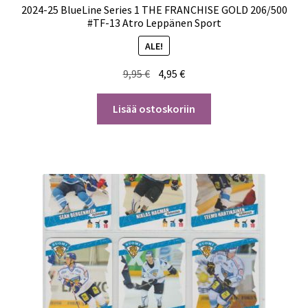
2024-25 BlueLine Series 1 THE FRANCHISE GOLD 206/500
#TF-13 Atro Leppänen Sport
ALE!
Alkuperäinen
Nykyinen
9,95
€
4,95
€
hinta
hinta
oli:
on:
Lisää ostoskoriin
9,95 €.
4,95 €.