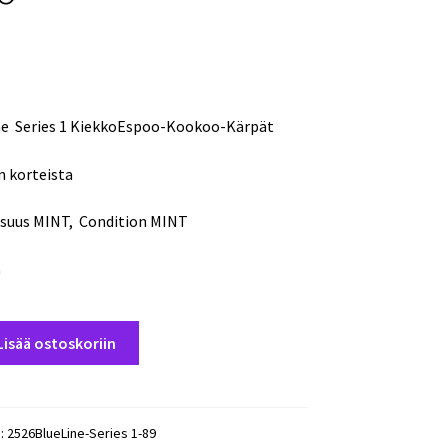
ne Series 1 KiekkoEspoo-Kookoo-Kärpät
n korteista
isuus MINT, Condition MINT
a
Lisää ostoskoriin
):
2526BlueLine-Series 1-89