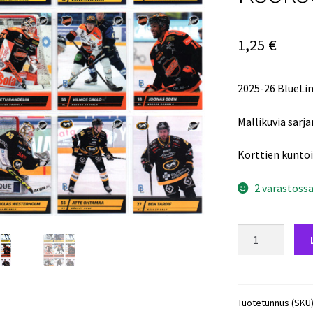
1,25
€
2025-26 BlueLi
Mallikuvia sarja
Korttien kunto
2 varastoss
2025-
26
BlueLine
Series
1
Tuotetunnus (SKU