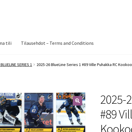
a tili
Tilausehdot – Terms and Conditions
 BLUELINE SERIES 1
2025-26 BlueLine Series 1 #89 Ville Puhakka RC Kookoo
2025-2
🔍
#89 Vi
Kooko