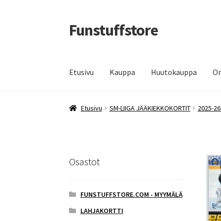
Funstuffstore
Siirry
Siirry
navigointiin
sisältöön
Etusivu
Kauppa
Huutokauppa
Om
Etusivu
SM-LIIGA JÄÄKIEKKOKORTIT
2025-26
Osastot
FUNSTUFFSTORE.COM - MYYMÄLÄ
LAHJAKORTTI