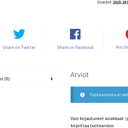
Osastot:
2025-26 
#89
Ville
Puhakka
RC
Kookoo
määrä
Share on Twitter
Share on Facebook
Pin th
Arviot
ot (0)
Tuotearvioita ei viel
Vain kirjautuneet asiakkaat -
kirjoittaa tuotearvion.