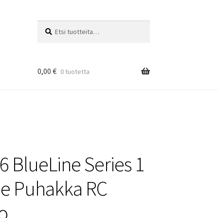
Etsi:
Haku
0,00
€
0 tuotetta
6 BlueLine Series 1
lle Puhakka RC
o