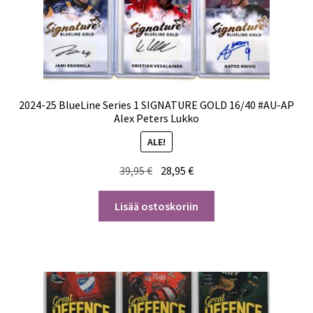
2024-25 BlueLine Series 1 SIGNATURE GOLD 16/40 #AU-AP
Alex Peters Lukko
ALE!
Alkuperäinen
Nykyinen
39,95
€
28,95
€
hinta
hinta
oli:
on:
Lisää ostoskoriin
39,95 €.
28,95 €.