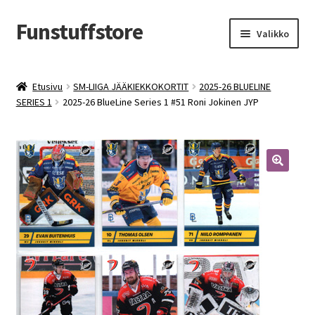
Funstuffstore
Siirry
Siirry
Valikko
navigointiin
sisältöön
Etusivu
SM-LIIGA JÄÄKIEKKOKORTIT
2025-26 BLUELINE
SERIES 1
2025-26 BlueLine Series 1 #51 Roni Jokinen JYP
🔍