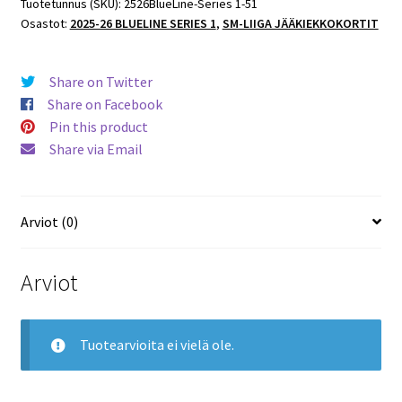
1
Tuotetunnus (SKU):
2526BlueLine-Series 1-51
Osastot:
2025-26 BLUELINE SERIES 1
,
SM-LIIGA JÄÄKIEKKOKORTIT
#51
Roni
Jokinen
Share on Twitter
JYP
Share on Facebook
määrä
Pin this product
Share via Email
Arviot (0)
Arviot
Tuotearvioita ei vielä ole.