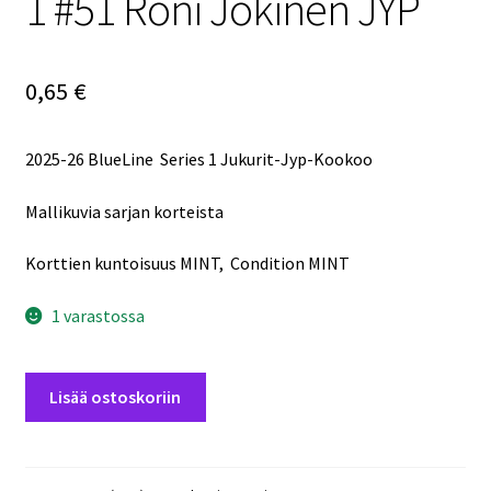
1 #51 Roni Jokinen JYP
0,65
€
2025-26 BlueLine Series 1 Jukurit-Jyp-Kookoo
Mallikuvia sarjan korteista
Korttien kuntoisuus MINT, Condition MINT
1 varastossa
2025-
Lisää ostoskoriin
26
BlueLine
Series