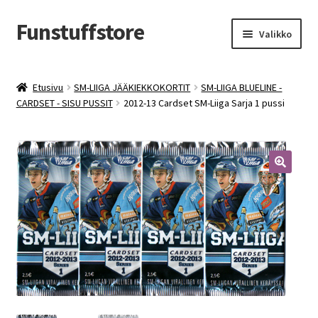
Funstuffstore
Siirry
Siirry
Valikko
navigointiin
sisältöön
Etusivu
SM-LIIGA JÄÄKIEKKOKORTIT
SM-LIIGA BLUELINE -
CARDSET - SISU PUSSIT
2012-13 Cardset SM-Liiga Sarja 1 pussi
🔍