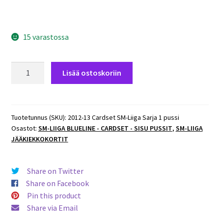
15 varastossa
2012-
Lisää ostoskoriin
13
Cardset
SM-
Liiga
Tuotetunnus (SKU):
2012-13 Cardset SM-Liiga Sarja 1 pussi
Osastot:
SM-LIIGA BLUELINE - CARDSET - SISU PUSSIT
,
SM-LIIGA
Sarja
JÄÄKIEKKOKORTIT
1
pussi
määrä
Share on Twitter
Share on Facebook
Pin this product
Share via Email